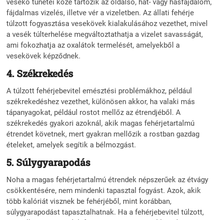
vesekő tünetei közé tartozik az oldalsó, hát- vagy hasfájdalom,
fájdalmas vizelés, illetve vér a vizeletben. Az állati fehérje
túlzott fogyasztása vesekövek kialakulásához vezethet, mivel
a vesék túlterhelése megváltoztathatja a vizelet savasságát,
ami fokozhatja az oxalátok termelését, amelyekből a
vesekövek képződnek.
4. Székrekedés
A túlzott fehérjebevitel emésztési problémákhoz, például
székrekedéshez vezethet, különösen akkor, ha valaki más
tápanyagokat, például rostot mellőz az étrendjéből. A
székrekedés gyakori azoknál, akik magas fehérjetartalmú
étrendet követnek, mert gyakran mellőzik a rostban gazdag
ételeket, amelyek segítik a bélmozgást.
5. Súlygyarapodás
Noha a magas fehérjetartalmú étrendek népszerűek az étvágy
csökkentésére, nem mindenki tapasztal fogyást. Azok, akik
több kalóriát visznek be fehérjéből, mint korábban,
súlygyarapodást tapasztalhatnak. Ha a fehérjebevitel túlzott,