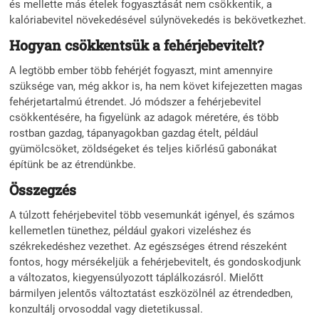
és mellette más ételek fogyasztását nem csökkentik, a
kalóriabevitel növekedésével súlynövekedés is bekövetkezhet.
Hogyan csökkentsük a fehérjebevitelt?
A legtöbb ember több fehérjét fogyaszt, mint amennyire
szüksége van, még akkor is, ha nem követ kifejezetten magas
fehérjetartalmú étrendet. Jó módszer a fehérjebevitel
csökkentésére, ha figyelünk az adagok méretére, és több
rostban gazdag, tápanyagokban gazdag ételt, például
gyümölcsöket, zöldségeket és teljes kiőrlésű gabonákat
építünk be az étrendünkbe.
Összegzés
A túlzott fehérjebevitel több vesemunkát igényel, és számos
kellemetlen tünethez, például gyakori vizeléshez és
székrekedéshez vezethet. Az egészséges étrend részeként
fontos, hogy mérsékeljük a fehérjebevitelt, és gondoskodjunk
a változatos, kiegyensúlyozott táplálkozásról. Mielőtt
bármilyen jelentős változtatást eszközölnél az étrendedben,
konzultálj orvosoddal vagy dietetikussal.