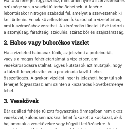
Ha több fehérjét fogyasztasz, mint amennyire a szervezetednek
szüksége van, a veséid túlterhelődhetnek. A fehérje
lebontásakor nitrogén szabadul fel, amelyet a szervezetnek ki
kell ürítenie. Ennek következtében fokozódhat a vizeletürítés,
ami kiszáradáshoz vezethet. A kiszáradás tünetei közé tartozik
a szomjúság, fáradtság, szédülés, száraz bőr és szájszárazság.
2. Habos vagy buborékos vizelet
Ha a vizeleted habosnak tűnik, az jelezheti a proteinuriát,
vagyis a magas fehérjetartalmat a vizeletben, ami
vesekárosodásra utalhat. Egyes kutatások azt mutatják, hogy
a túlzott fehérjebevitel és a proteinuria között lehet
összefüggés. A gyakori vizelési inger is jelezheti, hogy túl sok
fehérjét fogyasztasz, ami szintén a kiszáradás következménye
lehet.
3. Vesekövek
Bár az állati fehérje túlzott fogyasztása önmagában nem okoz
vesekövet, különösen azoknál lehet fokozott a kockázat, akik
hajlamosak a vesekövekre vagy húgyúti fertőzésekre. A