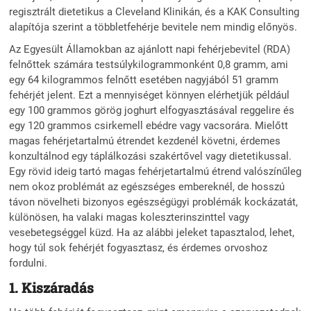
regisztrált dietetikus a Cleveland Klinikán, és a KAK Consulting
alapítója szerint a többletfehérje bevitele nem mindig előnyös.
Az Egyesült Államokban az ajánlott napi fehérjebevitel (RDA)
felnőttek számára testsúlykilogrammonként 0,8 gramm, ami
egy 64 kilogrammos felnőtt esetében nagyjából 51 gramm
fehérjét jelent. Ezt a mennyiséget könnyen elérhetjük például
egy 100 grammos görög joghurt elfogyasztásával reggelire és
egy 120 grammos csirkemell ebédre vagy vacsorára. Mielőtt
magas fehérjetartalmú étrendet kezdenél követni, érdemes
konzultálnod egy táplálkozási szakértővel vagy dietetikussal.
Egy rövid ideig tartó magas fehérjetartalmú étrend valószínűleg
nem okoz problémát az egészséges embereknél, de hosszú
távon növelheti bizonyos egészségügyi problémák kockázatát,
különösen, ha valaki magas koleszterinszinttel vagy
vesebetegséggel küzd. Ha az alábbi jeleket tapasztalod, lehet,
hogy túl sok fehérjét fogyasztasz, és érdemes orvoshoz
fordulni.
1. Kiszáradás