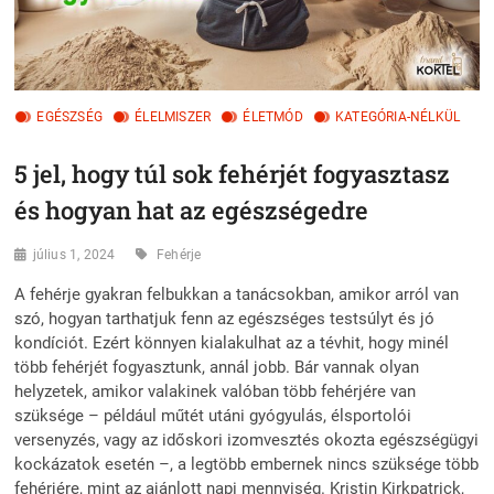
EGÉSZSÉG
ÉLELMISZER
ÉLETMÓD
KATEGÓRIA-NÉLKÜL
5 jel, hogy túl sok fehérjét fogyasztasz
és hogyan hat az egészségedre
július 1, 2024
Fehérje
A fehérje gyakran felbukkan a tanácsokban, amikor arról van
szó, hogyan tarthatjuk fenn az egészséges testsúlyt és jó
kondíciót. Ezért könnyen kialakulhat az a tévhit, hogy minél
több fehérjét fogyasztunk, annál jobb. Bár vannak olyan
helyzetek, amikor valakinek valóban több fehérjére van
szüksége – például műtét utáni gyógyulás, élsportolói
versenyzés, vagy az időskori izomvesztés okozta egészségügyi
kockázatok esetén –, a legtöbb embernek nincs szüksége több
fehérjére, mint az ajánlott napi mennyiség. Kristin Kirkpatrick,