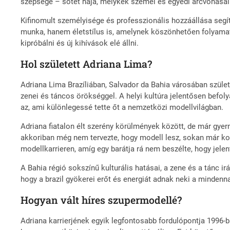
szépsége – sötét haja, mélykék szemei és egyedi arcvonásai 
Kifinomult személyisége és professzionális hozzáállása segí
munka, hanem életstílus is, amelynek köszönhetően folyamato
kipróbálni és új kihívások elé állni.
Hol született Adriana Lima?
Adriana Lima Brazíliában, Salvador da Bahia városában szület
zenei és táncos örökséggel. A helyi kultúra jelentősen befoly
az, ami különlegessé tette őt a nemzetközi modellvilágban.
Adriana fiatalon élt szerény körülmények között, de már gy
akkoriban még nem tervezte, hogy modell lesz, sokan már ko
modellkarrieren, amíg egy barátja rá nem beszélte, hogy jele
A Bahia régió sokszínű kulturális hatásai, a zene és a tánc i
hogy a brazil gyökerei erőt és energiát adnak neki a mindenna
Hogyan vált híres szupermodellé?
Adriana karrierjének egyik legfontosabb fordulópontja 1996-