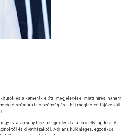
kifutók és a kamerák előtti megjelenései miatt híres, hanem
eneráció számára is a szépség és a báj megtestesítőjévé vált.
t.
hogy ez a verseny lesz az ugródeszka a modellvilág felé. A
zinoktól és divatházaktól. Adriana különleges, egzotikus