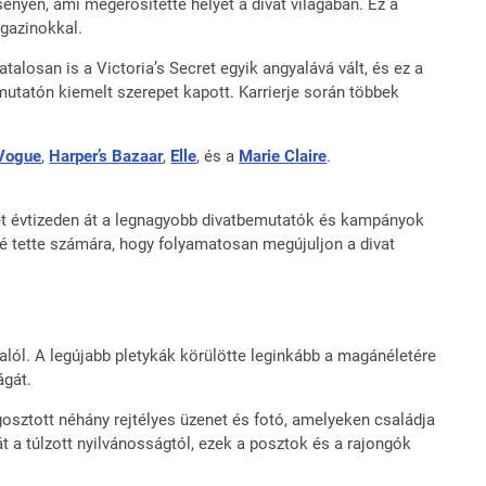
enyen, ami megerősítette helyét a divat világában. Ez a
agazinokkal.
talosan is a Victoria’s Secret egyik angyalává vált, és ez a
mutatón kiemelt szerepet kapott. Karrierje során többek
Vogue
,
Harper’s Bazaar
,
Elle
, és a
Marie Claire
.
 két évtizeden át a legnagyobb divatbemutatók és kampányok
vé tette számára, hogy folyamatosan megújuljon a divat
alól. A legújabb pletykák körülötte leginkább a magánéletére
ágát.
egosztott néhány rejtélyes üzenet és fotó, amelyeken családja
gát a túlzott nyilvánosságtól, ezek a posztok és a rajongók