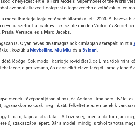
ásodik helyezést ért el a
Ford Models’ Supermodel of the World
vers
ahol azonnal elkezdett dolgozni a legnevesebb divatházakkal és m
 a modellkarrierje legjelentősebb állomása lett. 2000-től kezdve hiva
 neve összeforrt a márkával, és szinte minden Victoria’s Secret be
,
Prada
,
Versace
, és a
Marc Jacobs
.
ágában is. Olyan neves divatmagazinok címlapján szerepelt, mint a
kkal, köztük a
Maybelline
,
Miu Miu
, és a
Bvlgari
.
 időtállósága. Sok modell karrierje rövid életű, de Lima több mint
ehetsége, a profizmusa, és az az elkötelezettség áll, amely lehető
figyelmének középpontjában állnak, és Adriana Lima sem kivétel ez 
t, ugyanakkor ez csak még inkább felkeltette az emberek kíváncsis
, hogy Lima új kapcsolatra talált. A közösségi média platformjain m
élete új szakaszába lépett. Bár a modell mindig is távol tartotta ma