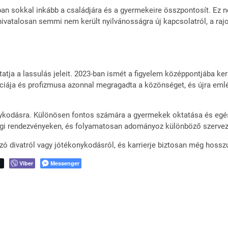
ban sokkal inkább a családjára és a gyermekeire összpontosít. Ez 
hivatalosan semmi nem került nyilvánosságra új kapcsolatról, a raj
atja a lassulás jeleit. 2023-ban ismét a figyelem középpontjába ker
ciája és profizmusa azonnal megragadta a közönséget, és újra emléke
onykodásra. Különösen fontos számára a gyermekek oktatása és egész
sági rendezvényeken, és folyamatosan adományoz különböző szervez
szó divatról vagy jótékonykodásról, és karrierje biztosan még hoss
t
Viber
Messenger