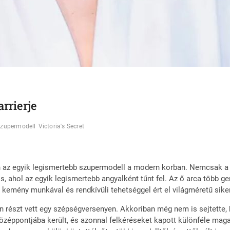
rrierje
zupermodell
Victoria's Secret
án az egyik legismertebb szupermodell a modern korban. Nemcsak a 
is, ahol az egyik legismertebb angyalként tűnt fel. Az ő arca több g
 kemény munkával és rendkívüli tehetséggel ért el világméretű siker
 részt vett egy szépségversenyen. Akkoriban még nem is sejtette, 
zéppontjába került, és azonnal felkéréseket kapott különféle maga