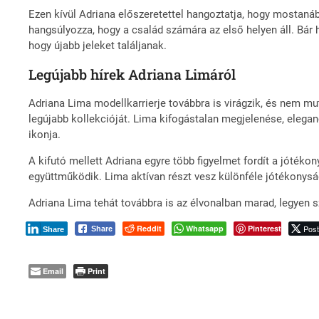
Ezen kívül Adriana előszeretettel hangoztatja, hogy mostaná
hangsúlyozza, hogy a család számára az első helyen áll. Bár 
hogy újabb jeleket találjanak.
Legújabb hírek Adriana Limáról
Adriana Lima modellkarrierje továbbra is virágzik, és nem mut
legújabb kollekcióját. Lima kifogástalan megjelenése, elegan
ikonja.
A kifutó mellett Adriana egyre több figyelmet fordít a jóték
együttműködik. Lima aktívan részt vesz különféle jótékony
Adriana Lima tehát továbbra is az élvonalban marad, legyen 
Reddit
Whatsapp
Pinterest
Pos
Share
Share
Email
Print