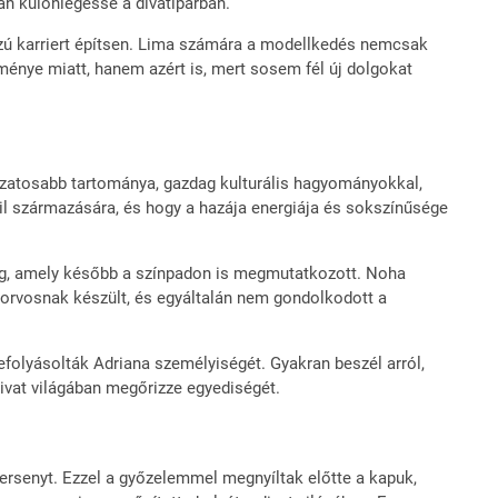
án különlegessé a divatiparban.
sszú karriert építsen. Lima számára a modellkedés nemcsak
ménye miatt, hanem azért is, mert sosem fél új dolgokat
ltozatosabb tartománya, gazdag kulturális hagyományokkal,
azil származására, és hogy a hazája energiája és sokszínűsége
ság, amely később a színpadon is megmutatkozott. Noha
 orvosnak készült, és egyáltalán nem gondolkodott a
 befolyásolták Adriana személyiségét. Gyakran beszél arról,
divat világában megőrizze egyediségét.
ersenyt. Ezzel a győzelemmel megnyíltak előtte a kapuk,