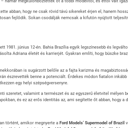
– hamar megkülönböztették őt a többi modelltől, és ettől vált igaz
tette abban, hogy ne csak rövid távú sikereket érjen el, hanem ho
san fejlődik. Sokan csodálják nemcsak a kifutón nyújtott teljesít
ett 1981. június 12-én. Bahia Brazília egyik legszínesebb és legvá
ásolta Adriana életét és karrierjét. Gyakran említi, hogy büszke br
ermekkorában is sugárzott belőle az a fajta karizma és magabiztos
rán észrevették benne a potenciált. Érdekes módon fiatalon inkább
ntkezzen egy helyi szépségversenyre.
ránti szeretet, valamint a természet és az egyszerű életvitel mélyen
pokban, és ez az erős identitás az, ami segítette őt abban, hogy a 
ban történt, amikor megnyerte a
Ford Models’ Supermodel of Brazil
v