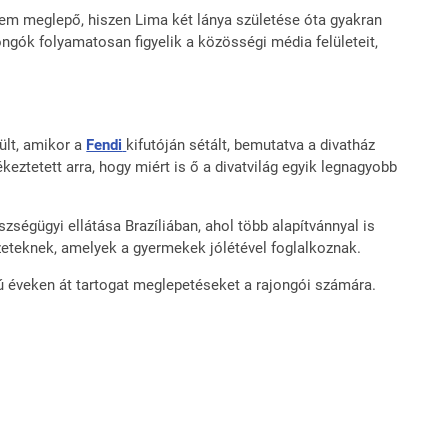
nem meglepő, hiszen Lima két lánya születése óta gyakran
ongók folyamatosan figyelik a közösségi média felületeit,
ült, amikor a
Fendi
kifutóján sétált, bemutatva a divatház
ztetett arra, hogy miért is ő a divatvilág egyik legnagyobb
ségügyi ellátása Brazíliában, ahol több alapítvánnyal is
eteknek, amelyek a gyermekek jólétével foglalkoznak.
zú éveken át tartogat meglepetéseket a rajongói számára.