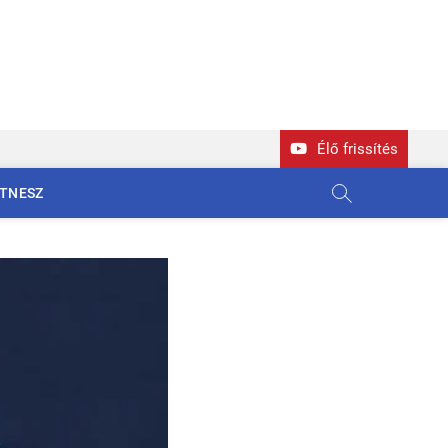
Élő frissítés
ITNESZ