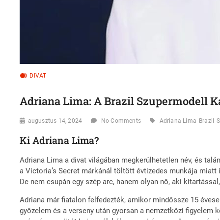
DIVAT
Adriana Lima: A Brazil Szupermodell Ka
augusztus 14, 2024
No Comments
Adriana Lima
Brazil
S
Ki Adriana Lima?
Adriana Lima a divat világában megkerülhetetlen név, és tal
a Victoria’s Secret márkánál töltött évtizedes munkája miatt 
De nem csupán egy szép arc, hanem olyan nő, aki kitartással,
Adriana már fiatalon felfedezték, amikor mindössze 15 évesen
győzelem és a verseny után gyorsan a nemzetközi figyelem kö