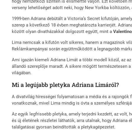
hogy nemzetközi szinten is elismertté váljon. Ezt követően m
verseny lehetőséget adott neki, hogy New Yorkba költözzön, 
1999-ben Adriana debütált a Victoria’s Secret kifutóján, amely
szerep a következő 18 évben meghatározta karrierjét. Adriana
között olyan divatházakkal dolgozott együtt, mint a
Valentino
Lima nemcsak a kifutón volt sikeres, hanem a magazinok vil
Reklámkampányai során együttműködött a legnagyobb márká
Ami igazán kiemeli Adriana Limát a többi modell közül, az az
állandó szereplője maradt. A sikere mögött természetesen a t
világában.
Mi a legújabb pletyka Adriana Limáról?
A divatvilág hírességei folyamatosan a média és a rajongók 
vonatkoznak, mivel Lima mindig is óvta a személyes szférájá
Az egyik legfrissebb pletyka, amely terjedni kezdett, az volt
és új életének részletei láthatók, arra utalnak, hogy Adriana 
találgatásai gyorsan beindították a pletykagépezetet.