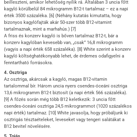
beilleszteni, amikor lehetőség nyílik rá. Általában 3 uncia főtt
kagyló körülbelül 84 mikrogramm B12-t tartalmaz – ez a napi
érték 3500 százaléka. [6] (Néhány kutatás kimutatta, hogy
bizonyos kagylófajták akár 50-szer több B12-vitamint
tartalmaznak, mint a marhahús.) [7]
A friss és konzerv kagyló is bőven tartalmaz B12-t, bár a
konzerv kagylóban kevesebb van, „csak” 16,8 mikrogramm
(vagyis a napi érték 658 százaléka). [8] White szerint a konzerv
kagyló költséghatékonyabb lehet, de érdemes odafigyelni a
fenntartható forrásokra.
4. Osztriga
Az osztriga, akárcsak a kagyló, magas B12-vitamin
tartalommal bír. Három uncia nyers csendes-óceáni osztriga
13,6 mikrogramm B12-t biztosít (a napi érték 566 százaléka).
[9] A főzés során még több B12 keletkezik: 3 uncia főtt
csendes-óceáni osztriga 24,5 mikrogrammot (1020 százalékos
napi érték) tartalmaz. [10] White javasolja, hogy próbáljunk ki
osztrigás tésztaételeket, leveseket vagy tengeri salátákat a
B12 bevitel növelésére.
5. Tojás