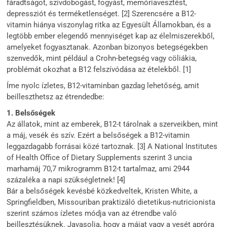
fáradtságot, szívdobogást, fogyást, memóriavesztést,
depressziót és terméketlenséget. [2] Szerencsére a B12-
vitamin hiánya viszonylag ritka az Egyesült Államokban, és a
legtöbb ember elegendő mennyiséget kap az élelmiszerekből,
amelyeket fogyasztanak. Azonban bizonyos betegségekben
szenvedők, mint például a Crohn-betegség vagy cöliákia,
problémát okozhat a B12 felszívódása az ételekből. [1]
Íme nyolc ízletes, B12-vitaminban gazdag lehetőség, amit
beilleszthetsz az étrendedbe:
1. Belsőségek
Az állatok, mint az emberek, B12-t tárolnak a szerveikben, mint
a máj, vesék és szív. Ezért a belsőségek a B12-vitamin
leggazdagabb forrásai közé tartoznak. [3] A National Institutes
of Health Office of Dietary Supplements szerint 3 uncia
marhamáj 70,7 mikrogramm B12-t tartalmaz, ami 2944
százaléka a napi szükségletnek! [4]
Bár a belsőségek kevésbé közkedveltek, Kristen White, a
Springfieldben, Missouriban praktizáló dietetikus-nutricionista
szerint számos ízletes módja van az étrendbe való
beillesztésüknek. Javasolja, hogy a májat vagy a vesét apróra