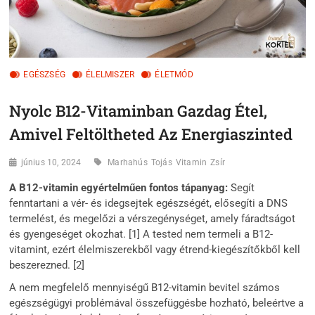
EGÉSZSÉG
ÉLELMISZER
ÉLETMÓD
Nyolc B12-Vitaminban Gazdag Étel,
Amivel Feltöltheted Az Energiaszinted
június 10, 2024
Marhahús
Tojás
Vitamin
Zsír
A B12-vitamin egyértelműen fontos tápanyag:
Segít
fenntartani a vér- és idegsejtek egészségét, elősegíti a DNS
termelést, és megelőzi a vérszegénységet, amely fáradtságot
és gyengeséget okozhat. [1] A tested nem termeli a B12-
vitamint, ezért élelmiszerekből vagy étrend-kiegészítőkből kell
beszerezned. [2]
A nem megfelelő mennyiségű B12-vitamin bevitel számos
egészségügyi problémával összefüggésbe hozható, beleértve a