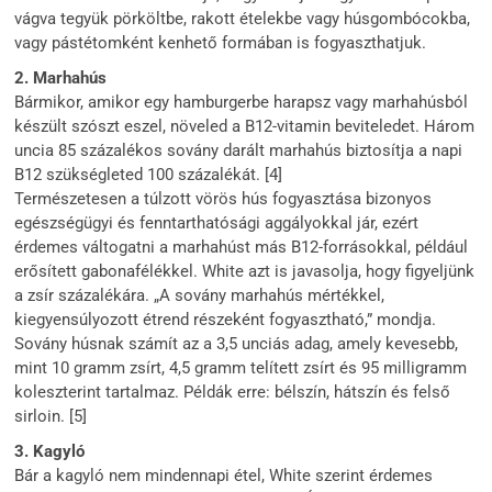
vágva tegyük pörköltbe, rakott ételekbe vagy húsgombócokba,
vagy pástétomként kenhető formában is fogyaszthatjuk.
2. Marhahús
Bármikor, amikor egy hamburgerbe harapsz vagy marhahúsból
készült szószt eszel, növeled a B12-vitamin beviteledet. Három
uncia 85 százalékos sovány darált marhahús biztosítja a napi
B12 szükségleted 100 százalékát. [4]
Természetesen a túlzott vörös hús fogyasztása bizonyos
egészségügyi és fenntarthatósági aggályokkal jár, ezért
érdemes váltogatni a marhahúst más B12-forrásokkal, például
erősített gabonafélékkel. White azt is javasolja, hogy figyeljünk
a zsír százalékára. „A sovány marhahús mértékkel,
kiegyensúlyozott étrend részeként fogyasztható,” mondja.
Sovány húsnak számít az a 3,5 unciás adag, amely kevesebb,
mint 10 gramm zsírt, 4,5 gramm telített zsírt és 95 milligramm
koleszterint tartalmaz. Példák erre: bélszín, hátszín és felső
sirloin. [5]
3. Kagyló
Bár a kagyló nem mindennapi étel, White szerint érdemes