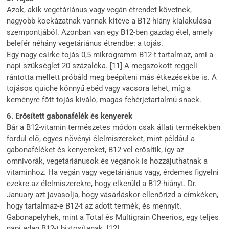
Azok, akik vegetáriánus vagy vegán étrendet követnek,
nagyobb kockázatnak vannak kitéve a B12-hiány kialakulása
szempontjából. Azonban van egy B12-ben gazdag étel, amely
belefér néhány vegetáriánus étrendbe: a tojás.
Egy nagy csirke tojás 0,5 mikrogramm B12-t tartalmaz, ami a
napi szükséglet 20 százaléka. [11] A megszokott reggeli
rántotta mellett próbáld meg beépíteni más étkezésekbe is. A
tojásos quiche könnyű ebéd vagy vacsora lehet, míg a
keményre főtt tojás kiváló, magas fehérjetartalmú snack.
6. Erősített gabonafélék és kenyerek
Bár a B12-vitamin természetes módon csak állati termékekben
fordul elő, egyes növényi élelmiszereket, mint például a
gabonaféléket és kenyereket, B12-vel erősítik, így az
omnivorák, vegetáriánusok és vegánok is hozzájuthatnak a
vitaminhoz. Ha vegán vagy vegetáriánus vagy, érdemes figyelni
ezekre az élelmiszerekre, hogy elkerüld a B12-hiányt. Dr.
January azt javasolja, hogy vásárláskor ellenőrizd a címkéken,
hogy tartalmaz-e B12-t az adott termék, és mennyit.
Gabonapelyhek, mint a Total és Multigrain Cheerios, egy teljes
napi adag B12-t biztosítanak. [12]