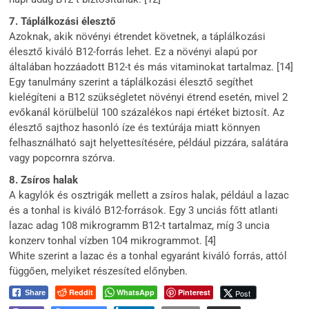
7. Táplálkozási élesztő
Azoknak, akik növényi étrendet követnek, a táplálkozási
élesztő kiváló B12-forrás lehet. Ez a növényi alapú por
általában hozzáadott B12-t és más vitaminokat tartalmaz. [14]
Egy tanulmány szerint a táplálkozási élesztő segíthet
kielégíteni a B12 szükségletet növényi étrend esetén, mivel 2
evőkanál körülbelül 100 százalékos napi értéket biztosít. Az
élesztő sajthoz hasonló íze és textúrája miatt könnyen
felhasználható sajt helyettesítésére, például pizzára, salátára
vagy popcornra szórva.
8. Zsíros halak
A kagylók és osztrigák mellett a zsíros halak, például a lazac
és a tonhal is kiváló B12-források. Egy 3 unciás főtt atlanti
lazac adag 108 mikrogramm B12-t tartalmaz, míg 3 uncia
konzerv tonhal vízben 104 mikrogrammot. [4]
White szerint a lazac és a tonhal egyaránt kiváló forrás, attól
függően, melyiket részesíted előnyben.
Reddit
WhatsApp
Pinterest
Post
Share