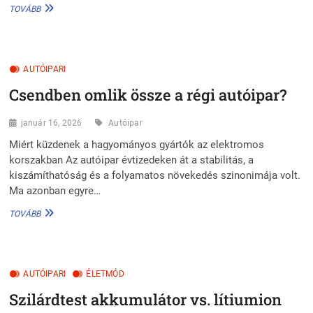
ELEKTROMOS
TOVÁBB
FORRADALOM
VAGY
DRÁGA
ZSÁKUTCA?
AUTÓIPARI
Csendben omlik össze a régi autóipar?
január 16, 2026
Autóipar
Miért küzdenek a hagyományos gyártók az elektromos
korszakban Az autóipar évtizedeken át a stabilitás, a
kiszámíthatóság és a folyamatos növekedés szinonimája volt.
Ma azonban egyre…
CSENDBEN
TOVÁBB
OMLIK
ÖSSZE
A
RÉGI
AUTÓIPARI
AUTÓIPAR?
ÉLETMÓD
Szilárdtest akkumulátor vs. lítiumion