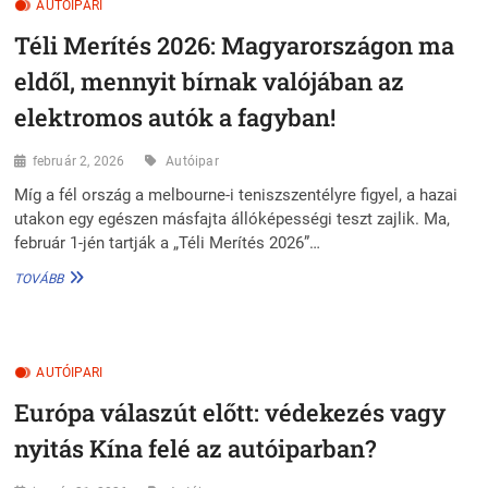
AUTÓIPARI
BAN
AZ
Téli Merítés 2026: Magyarországon ma
AUTÓ
MÁR
eldől, mennyit bírnak valójában az
NEM
CSAK
elektromos autók a fagyban!
VAS,
HANEM
február 2, 2026
Autóipar
EGY
GURULÓ
Míg a fél ország a melbourne-i teniszszentélyre figyel, a hazai
SZÁMÍTÓGÉP
utakon egy egészen másfajta állóképességi teszt zajlik. Ma,
február 1-jén tartják a „Téli Merítés 2026”…
TÉLI
TOVÁBB
MERÍTÉS
2026:
MAGYARORSZÁGON
MA
AUTÓIPARI
ELDŐL,
MENNYIT
Európa válaszút előtt: védekezés vagy
BÍRNAK
VALÓJÁBAN
nyitás Kína felé az autóiparban?
AZ
ELEKTROMOS