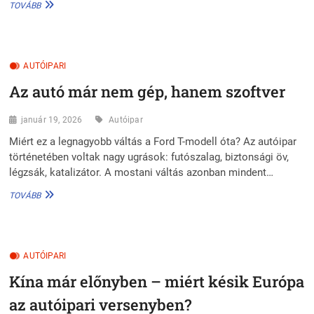
MUNKAHELYEK
TOVÁBB
VESZÉLYBEN
–
KI
FIZETI
AUTÓIPARI
MEG
AZ
Az autó már nem gép, hanem szoftver
AUTÓIPARI
ÁTÁLLÁS
ÁRÁT
január 19, 2026
Autóipar
EURÓPÁBAN?
Miért ez a legnagyobb váltás a Ford T-modell óta? Az autóipar
történetében voltak nagy ugrások: futószalag, biztonsági öv,
légzsák, katalizátor. A mostani váltás azonban mindent…
AZ
TOVÁBB
AUTÓ
MÁR
NEM
GÉP,
AUTÓIPARI
HANEM
SZOFTVER
Kína már előnyben – miért késik Európa
az autóipari versenyben?