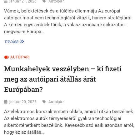
AUTÓK
január 21, 2026
Autóipar
A
Vámok, befektetések és a túlélés dilemmája Az európai
FAGYBAN!
autóipar most nem technológiáról vitázik, hanem stratégiáról.
A kérdés egyszerűnek tűnik, a válasz azonban kockázatos:
megvédi-e Európa…
EURÓPA
TOVÁBB
VÁLASZÚT
ELŐTT:
AUTÓIPARI
VÉDEKEZÉS
VAGY
Munkahelyek veszélyben – ki fizeti
NYITÁS
KÍNA
meg az autóipari átállás árát
FELÉ
AZ
Európában?
AUTÓIPARBAN?
január 20, 2026
Autóipar
Az elektromos korszak emberi oldala, amiről ritkán beszélnek
Az elektromos autók térnyeréséről gyakran technológiai
sikertörténetként beszélünk. Kevesebb szó esik azonban arról,
hogy ez az átállás…