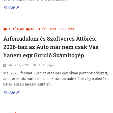
AUTÓIPAR
TOVÁBB
2026:
TECHNOLÓGIAI
ARANYKOR
ÉS
AUTÓIPARI
GAZDASÁGI
MESTERSÉGES INTELLIGENCIA
VIHARFELHŐK
Árforradalom és Szoftveres Áttörés:
2026-ban az Autó már nem csak Vas,
hanem egy Guruló Számítógép
február 3, 2026
AI
Autóipar
Ma, 2026. február 3-jén az autóipar egy olyan ponthoz érkezett,
amit évek óta vártunk: az elektromos autók árai végre elérték a
belső égésű társaik szintjét…
ÁRFORRADALOM
TOVÁBB
ÉS
SZOFTVERES
ÁTTÖRÉS:
2026-