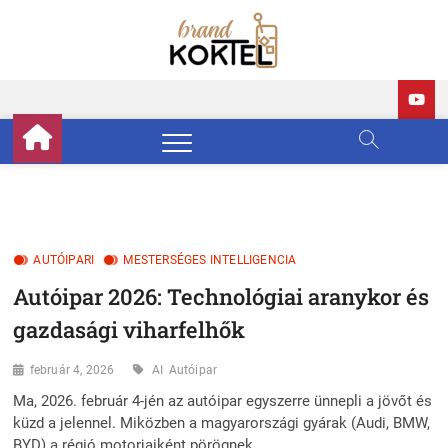
Skip
to
Brand
BRAND KOKTÉL
content
Koktél
AUTÓIPARI
MESTERSÉGES INTELLIGENCIA
Autóipar 2026: Technológiai aranykor és
gazdasági viharfelhők
február 4, 2026
AI
Autóipar
Ma, 2026. február 4-jén az autóipar egyszerre ünnepli a jövőt és
küzd a jelennel. Miközben a magyarországi gyárak (Audi, BMW,
BYD) a régió motorjaiként pörögnek,…