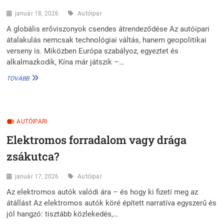
január 18, 2026
Autóipar
A globális erőviszonyok csendes átrendeződése Az autóipari
átalakulás nemcsak technológiai váltás, hanem geopolitikai
verseny is. Miközben Európa szabályoz, egyeztet és
alkalmazkodik, Kína már játszik –…
KÍNA
TOVÁBB
MÁR
ELŐNYBEN
–
MIÉRT
AUTÓIPARI
KÉSIK
EURÓPA
Elektromos forradalom vagy drága
AZ
AUTÓIPARI
zsákutca?
VERSENYBEN?
január 17, 2026
Autóipar
Az elektromos autók valódi ára – és hogy ki fizeti meg az
átállást Az elektromos autók köré épített narratíva egyszerű és
jól hangzó: tisztább közlekedés,…