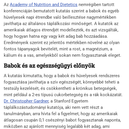
Az
Academy of Nutrition and Dietetics
nemrégiben tartott
konferenciáján bemutatott kutatás szerint a babok és egyéb
hüvelyesek napi étrendbe való beillesztése nagymértékben
javíthatja az általános táplálkozási minőséget. A kutatók az
amerikaiak átlagos étrendjét modellezték, és azt vizsgálták,
hogy hogyan hatna egy vagy két adag bab hozzáadása.
Eredményeik szerint ez jelentős mértékben növelné az olyan
fontos tápanyagok bevitelét, mint a rost, a magnézium, a
kálium és a vas, amelyekből sokan nem fogyasztanak eleget.
Babok és az egészségügyi előnyök
A kutatás kimutatta, hogy a babok és hüvelyesek rendszeres
fogyasztása javíthatja a szív egészségét, könnyebbé teheti a
testsúly kezelését, és csökkentheti a krónikus betegségek,
mint például a 2-es típusú cukorbetegség és a rák kockázatát.
Dr. Christopher Gardner
, a Stanford Egyetem
táplálkozástudományi kutatója, aki nem vett részt a
tanulmányban, arra hívta fel a figyelmet, hogy az amerikaiak
átlagosan csupán 0,1 csészényi babot fogyasztanak naponta,
miközben az ajánlott mennyiség legalább két adag, ami