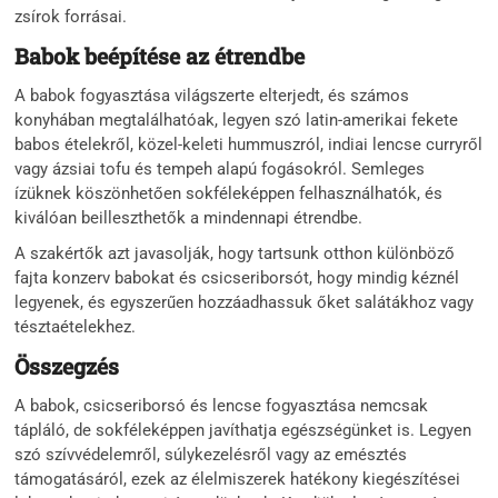
zsírok forrásai.
Babok beépítése az étrendbe
A babok fogyasztása világszerte elterjedt, és számos
konyhában megtalálhatóak, legyen szó latin-amerikai fekete
babos ételekről, közel-keleti hummuszról, indiai lencse curryről
vagy ázsiai tofu és tempeh alapú fogásokról. Semleges
ízüknek köszönhetően sokféleképpen felhasználhatók, és
kiválóan beilleszthetők a mindennapi étrendbe.
A szakértők azt javasolják, hogy tartsunk otthon különböző
fajta konzerv babokat és csicseriborsót, hogy mindig kéznél
legyenek, és egyszerűen hozzáadhassuk őket salátákhoz vagy
tésztaételekhez.
Összegzés
A babok, csicseriborsó és lencse fogyasztása nemcsak
tápláló, de sokféleképpen javíthatja egészségünket is. Legyen
szó szívvédelemről, súlykezelésről vagy az emésztés
támogatásáról, ezek az élelmiszerek hatékony kiegészítései