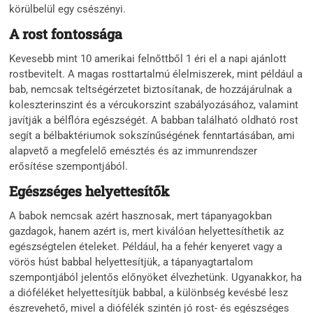
körülbelül egy csészényi.
A rost fontossága
Kevesebb mint 10 amerikai felnőttből 1 éri el a napi ajánlott
rostbevitelt. A magas rosttartalmú élelmiszerek, mint például a
bab, nemcsak teltségérzetet biztosítanak, de hozzájárulnak a
koleszterinszint és a vércukorszint szabályozásához, valamint
javítják a bélflóra egészségét. A babban található oldható rost
segít a bélbaktériumok sokszínűségének fenntartásában, ami
alapvető a megfelelő emésztés és az immunrendszer
erősítése szempontjából.
Egészséges helyettesítők
A babok nemcsak azért hasznosak, mert tápanyagokban
gazdagok, hanem azért is, mert kiválóan helyettesíthetik az
egészségtelen ételeket. Például, ha a fehér kenyeret vagy a
vörös húst babbal helyettesítjük, a tápanyagtartalom
szempontjából jelentős előnyöket élvezhetünk. Ugyanakkor, ha
a dióféléket helyettesítjük babbal, a különbség kevésbé lesz
észrevehető, mivel a diófélék szintén jó rost- és egészséges