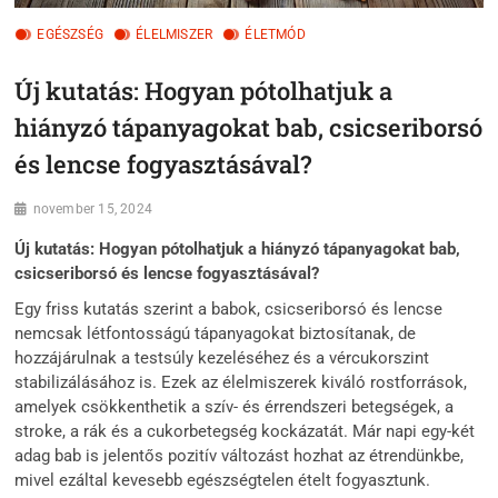
EGÉSZSÉG
ÉLELMISZER
ÉLETMÓD
Új kutatás: Hogyan pótolhatjuk a
hiányzó tápanyagokat bab, csicseriborsó
és lencse fogyasztásával?
november 15, 2024
Új kutatás: Hogyan pótolhatjuk a hiányzó tápanyagokat bab,
csicseriborsó és lencse fogyasztásával?
Egy friss kutatás szerint a babok, csicseriborsó és lencse
nemcsak létfontosságú tápanyagokat biztosítanak, de
hozzájárulnak a testsúly kezeléséhez és a vércukorszint
stabilizálásához is. Ezek az élelmiszerek kiváló rostforrások,
amelyek csökkenthetik a szív- és érrendszeri betegségek, a
stroke, a rák és a cukorbetegség kockázatát. Már napi egy-két
adag bab is jelentős pozitív változást hozhat az étrendünkbe,
mivel ezáltal kevesebb egészségtelen ételt fogyasztunk.