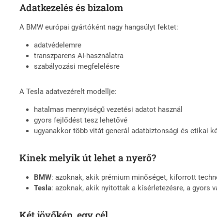
Adatkezelés és bizalom
A BMW európai gyártóként nagy hangsúlyt fektet:
adatvédelemre
transzparens AI-használatra
szabályozási megfelelésre
A Tesla adatvezérelt modellje:
hatalmas mennyiségű vezetési adatot használ
gyors fejlődést tesz lehetővé
ugyanakkor több vitát generál adatbiztonsági és etikai 
Kinek melyik út lehet a nyerő?
BMW
: azoknak, akik prémium minőséget, kiforrott techn
Tesla
: azoknak, akik nyitottak a kísérletezésre, a gyors 
Két jövőkép, egy cél