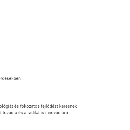
kérdésekben
ológiát és fokozatos fejlődést keresnek
változásra és a radikális innovációra