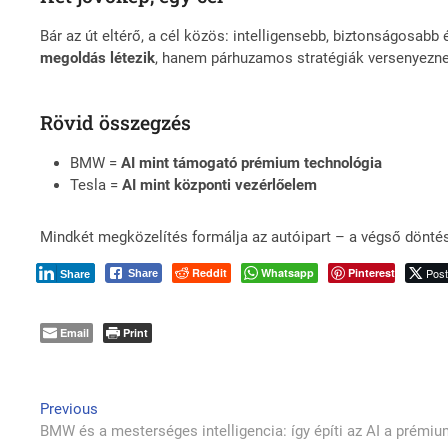
Bár az út eltérő, a cél közös: intelligensebb, biztonságosa
megoldás létezik
, hanem párhuzamos stratégiák versenyezn
Rövid összegzés
BMW =
AI mint támogató prémium technológia
Tesla =
AI mint központi vezérlőelem
Mindkét megközelítés formálja az autóipart – a végső döntés
Reddit
Whatsapp
Pinterest
Pos
Share
Share
Email
Print
Bejegyzés
Previous
Previous
post:
BMW és a mesterséges intelligencia: így építi az AI a prémiu
navigáció