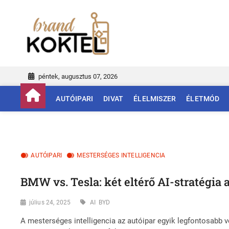
Skip
to
Brand Koktél
BRAND KOKTÉL
content
péntek, augusztus 07, 2026
AUTÓIPARI
DIVAT
ÉLELMISZER
ÉLETMÓD
AUTÓIPARI
MESTERSÉGES INTELLIGENCIA
BMW vs. Tesla: két eltérő AI-stratégia a
július 24, 2025
AI
BYD
A mesterséges intelligencia az autóipar egyik legfontosabb ve