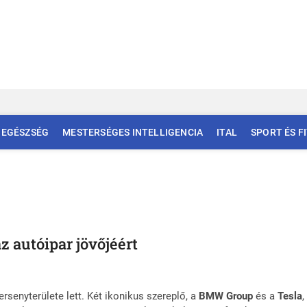
EGÉSZSÉG
MESTERSÉGES INTELLIGENCIA
ITAL
SPORT ÉS F
z autóipar jövőjéért
rsenyterülete lett. Két ikonikus szereplő, a
BMW Group
és a
Tesla
,