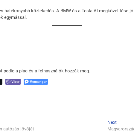
bb és hatékonyabb közlekedés. A BMW és a Tesla AI-megközelítése jó
ek egymással.
t pedig a piac és a felhasználók hozzák meg.
t
Viber
Messenger
Next
Next
post:
m autózás jövőjét
Magyarországi