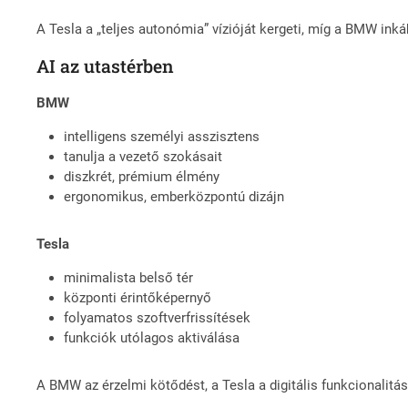
A Tesla a „teljes autonómia” vízióját kergeti, míg a BMW ink
AI az utastérben
BMW
intelligens személyi asszisztens
tanulja a vezető szokásait
diszkrét, prémium élmény
ergonomikus, emberközpontú dizájn
Tesla
minimalista belső tér
központi érintőképernyő
folyamatos szoftverfrissítések
funkciók utólagos aktiválása
A BMW az érzelmi kötődést, a Tesla a digitális funkcionalitást