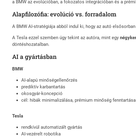
a BMW az evolúcióban, a fokozatos integrációban és a prémiu
Alapfilozófia: evolúció vs. forradalom
A BMW AI-stratégiája abból indul ki, hogy az autó elsősorba
A Tesla ezzel szemben úgy tekint az autóra, mint egy
négyke
döntéshozatalban.
AI a gyártásban
BMW
AI-alapú minőségellenőrzés
prediktív karbantartás
okosgyár-koncepció
cél: hibák minimalizálása, prémium minőség fenntartása
Tesla
rendkívül automatizált gyártás
AI-vezérelt robotika