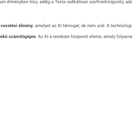
m élményben hisz, addig a Tesla radikálisan szoftverközpontú, ada
n
vezetési élmény
, amelyet az AI támogat, de nem ural. A technológi
rekű számítógépre
. Az AI a rendszer központi eleme, amely folyamat