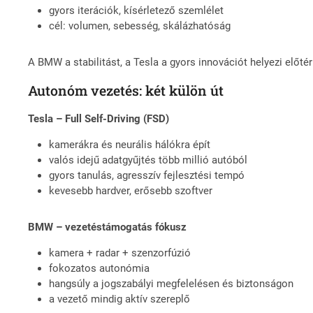
gyors iterációk, kísérletező szemlélet
cél: volumen, sebesség, skálázhatóság
A BMW a stabilitást, a Tesla a gyors innovációt helyezi előtér
Autonóm vezetés: két külön út
Tesla – Full Self-Driving (FSD)
kamerákra és neurális hálókra épít
valós idejű adatgyűjtés több millió autóból
gyors tanulás, agresszív fejlesztési tempó
kevesebb hardver, erősebb szoftver
BMW – vezetéstámogatás fókusz
kamera + radar + szenzorfúzió
fokozatos autonómia
hangsúly a jogszabályi megfelelésen és biztonságon
a vezető mindig aktív szereplő