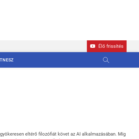
Élő frissítés
ITNESZ
 gyökeresen eltérő filozófiát követ az AI alkalmazásában. Míg