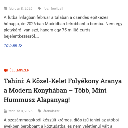
2026-
február 8, 2026
foci
football
BAN
A futballvilágban február általában a csendes építkezés
hónapja, de 2026-ban Madridban felrobbant a bomba. Nem egy
pletykáról van szó, hanem egy 75 millió eurós
bejelentkezésről.…
A
TOVÁBB
75
MILLIÓS
ULTIMÁTUM:
KI
ÉLELMISZER
AZ
AZ
Tahini: A Közel-Kelet Folyékony Aranya
ÚJ
GALAKTIKUS,
a Modern Konyhában – Több, Mint
AKI
TÉRDEN
Hummusz Alapanyag!
ÁLLVA
KÖNYÖRÖG
február 8, 2026
élelmiszer
A
MADRIDI
A szezámmagokból készült krémes, diós ízű tahini az utóbbi
MEZÉRT?
években berobbant a köztudatba, és nem véletlenül vált a