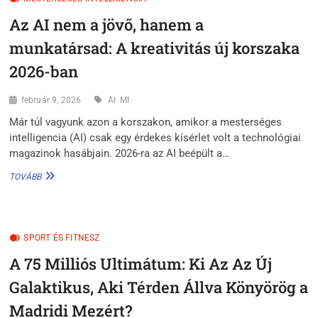
GÉP
Az AI nem a jövő, hanem a
MEGÉRTI,
AMIT
munkatársad: A kreativitás új korszaka
ÉRZEL
2026-ban
február 9, 2026
AI
MI
Már túl vagyunk azon a korszakon, amikor a mesterséges
intelligencia (AI) csak egy érdekes kísérlet volt a technológiai
magazinok hasábjain. 2026-ra az AI beépült a…
AZ
TOVÁBB
AI
NEM
A
JÖVŐ,
SPORT ÉS FITNESZ
HANEM
A
A 75 Milliós Ultimátum: Ki Az Az Új
MUNKATÁRSAD:
A
Galaktikus, Aki Térden Állva Könyörög a
KREATIVITÁS
ÚJ
Madridi Mezért?
KORSZAKA