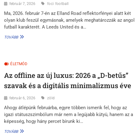
február 7, 2026
foci
football
Ma, 2026. február 7-én az Elland Road reflektorfényei alatt két
olyan klub feszül egymásnak, amelyek meghatározzák az angol
futball karakterét. A Leeds United és a…
LEEDS
TOVÁBB
VS.
NOTTINGHAM
FOREST:
A
ÉLETMÓD
TRADÍCIÓ
ÉS
Az offline az új luxus: 2026 a „D-betűs”
AZ
ÚJ
szavak és a digitális minimalizmus éve
ERŐ
CSATÁJA
február 6, 2026
zöld
Ahogy átlépünk februárba, egyre többen ismerik fel, hogy az
igazi státuszszimbólum már nem a legújabb kütyü, hanem az a
képesség, hogy hány percet bírunk ki…
AZ
TOVÁBB
OFFLINE