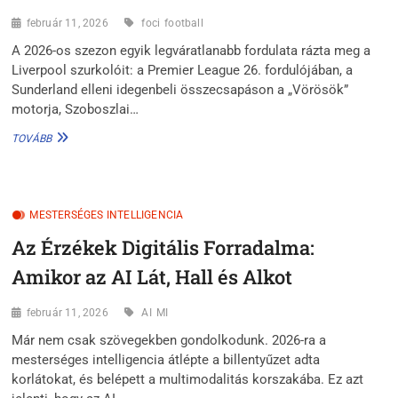
február 11, 2026
foci
football
A 2026-os szezon egyik legváratlanabb fordulata rázta meg a
Liverpool szurkolóit: a Premier League 26. fordulójában, a
Sunderland elleni idegenbeli összecsapáson a „Vörösök”
motorja, Szoboszlai…
ÜRES
TOVÁBB
A
8-
AS
MEZ:
MESTERSÉGES INTELLIGENCIA
SZOBOSZLAI
NÉLKÜL
Az Érzékek Digitális Forradalma:
KELL
CSATÁT
Amikor az AI Lát, Hall és Alkot
NYERNIE
A
LIVERPOOLNAK
február 11, 2026
AI
MI
A
Már nem csak szövegekben gondolkodunk. 2026-ra a
STADIUM
mesterséges intelligencia átlépte a billentyűzet adta
OF
LIGHTBAN
korlátokat, és belépett a multimodalitás korszakába. Ez azt