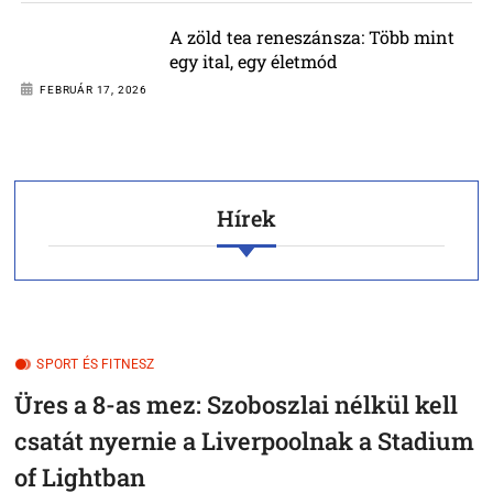
A zöld tea reneszánsza: Több mint egy ital, egy életmód
A zöld tea reneszánsza: Több mint
egy ital, egy életmód
A jövő a poharadban: 2026 legfontosabb italtrendjei a
FEBRUÁR 17, 2026
tudatosság jegyében
Bormio és Cortina Lángokban: Történelmi Aranyak és
Hírek
Brazil Varázs az Alpesi Sí Pályáin
SPORT ÉS FITNESZ
Üres a 8-as mez: Szoboszlai nélkül kell
csatát nyernie a Liverpoolnak a Stadium
of Lightban