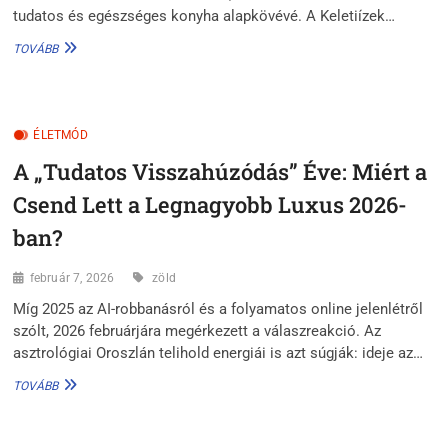
tudatos és egészséges konyha alapkövévé. A Keletiízek…
TAHINI:
TOVÁBB
A
KÖZEL-
KELET
FOLYÉKONY
ÉLETMÓD
ARANYA
A
A „Tudatos Visszahúzódás” Éve: Miért a
MODERN
KONYHÁBAN
Csend Lett a Legnagyobb Luxus 2026-
–
TÖBB,
ban?
MINT
HUMMUSZ
február 7, 2026
zöld
ALAPANYAG!
Míg 2025 az AI-robbanásról és a folyamatos online jelenlétről
szólt, 2026 februárjára megérkezett a válaszreakció. Az
asztrológiai Oroszlán telihold energiái is azt súgják: ideje az…
A
TOVÁBB
„TUDATOS
VISSZAHÚZÓDÁS”
ÉVE: