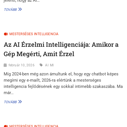
jelenti, hogy az AI…
AZ
TOVÁBB
ÉRZÉKEK
DIGITÁLIS
FORRADALMA:
AMIKOR
MESTERSÉGES INTELLIGENCIA
AZ
AI
Az AI Érzelmi Intelligenciája: Amikor a
LÁT,
HALL
Gép Megérti, Amit Érzel
ÉS
ALKOT
február 10, 2026
AI
MI
Míg 2024-ben még azon ámultunk el, hogy egy chatbot képes
megírni egy e-mailt, 2026-ra elértünk a mesterséges
intelligencia fejlődésének egy sokkal intimebb szakaszába. Ma
már…
AZ
TOVÁBB
AI
ÉRZELMI
INTELLIGENCIÁJA:
AMIKOR
MESTERSÉGES INTELLIGENCIA
A