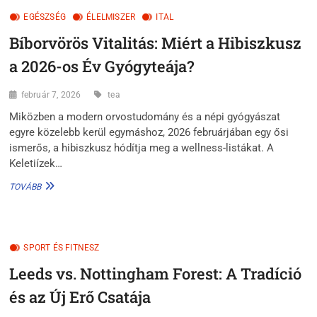
MIÉRT
EGÉSZSÉG
A
ÉLELMISZER
ITAL
CSEND
Bíborvörös Vitalitás: Miért a Hibiszkusz
LETT
A
a 2026-os Év Gyógyteája?
LEGNAGYOBB
LUXUS
2026-
február 7, 2026
tea
BAN?
Miközben a modern orvostudomány és a népi gyógyászat
egyre közelebb kerül egymáshoz, 2026 februárjában egy ősi
ismerős, a hibiszkusz hódítja meg a wellness-listákat. A
Keletiízek…
BÍBORVÖRÖS
TOVÁBB
VITALITÁS:
MIÉRT
A
HIBISZKUSZ
SPORT ÉS FITNESZ
A
2026-
Leeds vs. Nottingham Forest: A Tradíció
OS
ÉV
és az Új Erő Csatája
GYÓGYTEÁJA?